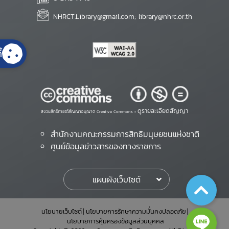
NHRCT.Library@gmail.com; library@nhrc.or.th
้
ดูรายละเอียดสัญญา
สงวนสิทธิ์ภายใต้สัญญาอนุญาต Creative Commons •
สำนักงานคณะกรรมการสิทธิมนุษยชนแห่งชาติ
ศูนย์ข้อมูลข่าวสารของทางราชการ
แผนผังเว็บไซต์
นโยบายเว็บไซต์
นโยบายการรักษาความมั่นคงปลอดภัย
นโยบายการคุ้มครองข้อมูลส่วนบุคคล