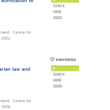
elimination of
3240.4
H918
2002
rland : Centre for
 2002.
รายการโปรด
arian law and
K
3240.4
H918
2006
rland : Centre for
 2006.