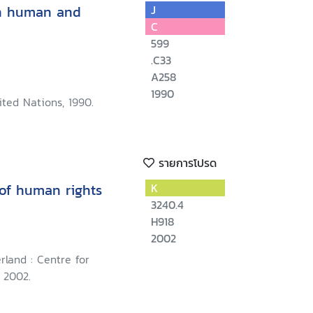
on human and
J
C
599
.C33
A258
1990
ted Nations, 1990.
รายการโปรด
 of human rights
K
3240.4
H918
2002
rland : Centre for
 2002.