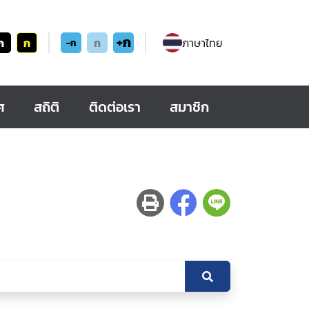
+ก
ก
ก
ก
ภาษาไทย
-ก
ศ
สถิติ
ติดต่อเรา
สมาชิก