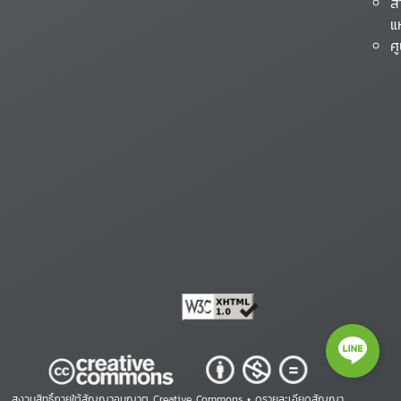
ส
แ
ศ
สงวนสิทธิ์ภายใต้สัญญาอนุญาต Creative Commons •
ดูรายละเอียดสัญญา