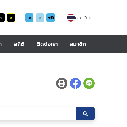
+ก
ก
ก
ก
ภาษาไทย
-ก
ศ
สถิติ
ติดต่อเรา
สมาชิก