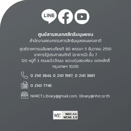
ศูนย์สารสนเทศสิทธิมนุษยชน
สำนักงานคณะกรรมการสิทธิมนุษยชนแห่งชาติ
ศูนย์ราชการเฉลิมพระเกียรติ 80 พรรษา 5 ธันวาคม 2550
อาคารรัฐประศาสนภักดี (อาคารบี) ชั้น 7
120 หมู่ที่ 3 ถนนแจ้งวัฒนะ แขวงทุ่งสองห้อง เขตหลักสี่
กรุงเทพฯ 10210
0 2141 3844, 0 2141 1987, 0 2141 3881
0 2143 7746
NHRCT.Library@gmail.com; library@nhrc.or.th