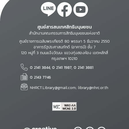
ศูนย์สารสนเทศสิทธิมนุษยชน
สำนักงานคณะกรรมการสิทธิมนุษยชนแห่งชาติ
ศูนย์ราชการเฉลิมพระเกียรติ 80 พรรษา 5 ธันวาคม 2550
อาคารรัฐประศาสนภักดี (อาคารบี) ชั้น 7
120 หมู่ที่ 3 ถนนแจ้งวัฒนะ แขวงทุ่งสองห้อง เขตหลักสี่
กรุงเทพฯ 10210
0 2141 3844, 0 2141 1987, 0 2141 3881
0 2143 7746
NHRCT.Library@gmail.com; library@nhrc.or.th