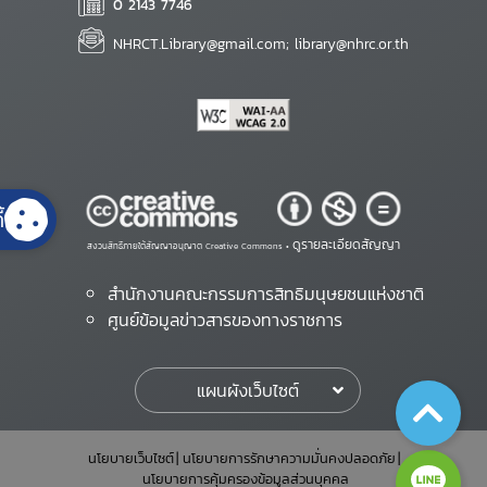
0 2143 7746
NHRCT.Library@gmail.com; library@nhrc.or.th
้
ดูรายละเอียดสัญญา
สงวนสิทธิ์ภายใต้สัญญาอนุญาต Creative Commons •
สำนักงานคณะกรรมการสิทธิมนุษยชนแห่งชาติ
ศูนย์ข้อมูลข่าวสารของทางราชการ
แผนผังเว็บไซต์
นโยบายเว็บไซต์
นโยบายการรักษาความมั่นคงปลอดภัย
นโยบายการคุ้มครองข้อมูลส่วนบุคคล