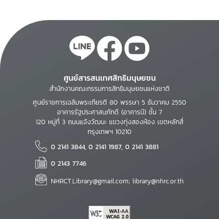
ศูนย์สารสนเทศสิทธิมนุษยชน
สำนักงานคณะกรรมการสิทธิมนุษยชนแห่งชาติ
ศูนย์ราชการเฉลิมพระเกียรติ 80 พรรษา 5 ธันวาคม 2550
อาคารรัฐประศาสนภักดี (อาคารบี) ชั้น 7
120 หมู่ที่ 3 ถนนแจ้งวัฒนะ แขวงทุ่งสองห้อง เขตหลักสี่
กรุงเทพฯ 10210
0 2141 3844, 0 2141 1987, 0 2141 3881
0 2143 7746
NHRCT.Library@gmail.com; library@nhrc.or.th