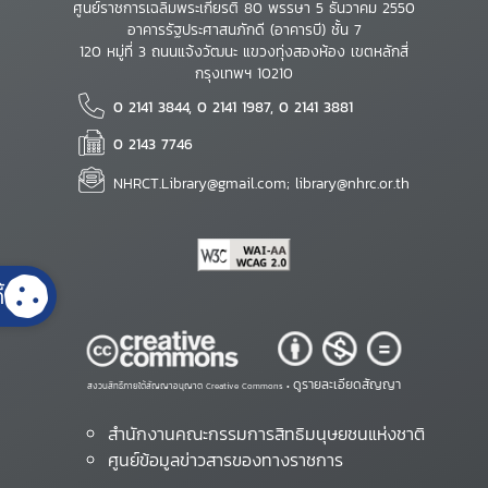
ศูนย์ราชการเฉลิมพระเกียรติ 80 พรรษา 5 ธันวาคม 2550
อาคารรัฐประศาสนภักดี (อาคารบี) ชั้น 7
120 หมู่ที่ 3 ถนนแจ้งวัฒนะ แขวงทุ่งสองห้อง เขตหลักสี่
กรุงเทพฯ 10210
0 2141 3844, 0 2141 1987, 0 2141 3881
0 2143 7746
NHRCT.Library@gmail.com; library@nhrc.or.th
้
ดูรายละเอียดสัญญา
สงวนสิทธิ์ภายใต้สัญญาอนุญาต Creative Commons •
สำนักงานคณะกรรมการสิทธิมนุษยชนแห่งชาติ
ศูนย์ข้อมูลข่าวสารของทางราชการ