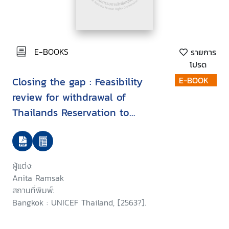
E-BOOKS
รายการ
โปรด
Closing the gap : Feasibility
E-BOOK
review for withdrawal of
Thailands Reservation to
Article 22 of the Convention on
the Rights of the Child in
relation to refugee and asylum-
ผู้แต่ง:
seeking children
Anita Ramsak
สถานที่พิมพ์:
Bangkok : UNICEF Thailand, [2563?].