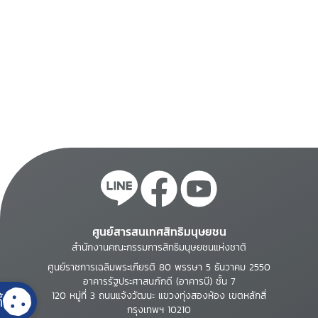
ศูนย์สารสนเทศสิทธิมนุษยชน
สำนักงานคณะกรรมการสิทธิมนุษยชนแห่งชาติ
ศูนย์ราชการเฉลิมพระเกียรติ 80 พรรษา 5 ธันวาคม 2550
อาคารรัฐประศาสนภักดี (อาคารบี) ชั้น 7
120 หมู่ที่ 3 ถนนแจ้งวัฒนะ แขวงทุ่งสองห้อง เขตหลักสี่
้
กรุงเทพฯ 10210