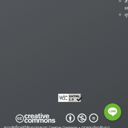
ส
แ
ศ
สงวนสิทธิ์ภายใต้สัญญาอนุญาต Creative Commons •
ดูรายละเอียดสัญญา