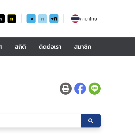
+ก
ก
ก
ก
ภาษาไทย
-ก
ศ
สถิติ
ติดต่อเรา
สมาชิก