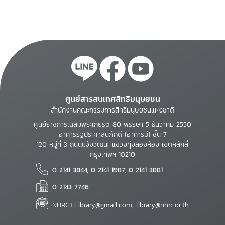
ศูนย์สารสนเทศสิทธิมนุษยชน
สำนักงานคณะกรรมการสิทธิมนุษยชนแห่งชาติ
ศูนย์ราชการเฉลิมพระเกียรติ 80 พรรษา 5 ธันวาคม 2550
อาคารรัฐประศาสนภักดี (อาคารบี) ชั้น 7
120 หมู่ที่ 3 ถนนแจ้งวัฒนะ แขวงทุ่งสองห้อง เขตหลักสี่
กรุงเทพฯ 10210
0 2141 3844, 0 2141 1987, 0 2141 3881
0 2143 7746
NHRCT.Library@gmail.com; library@nhrc.or.th