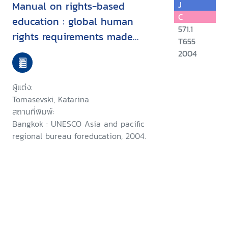
Manual on rights-based
J
C
education : global human
571.1
rights requirements made
T655
simple
2004
ผู้แต่ง:
Tomasevski, Katarina
สถานที่พิมพ์:
Bangkok : UNESCO Asia and pacific
regional bureau foreducation, 2004.