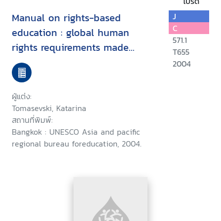
โปรด
Manual on rights-based
J
C
education : global human
571.1
rights requirements made
T655
simple
2004
ผู้แต่ง:
Tomasevski, Katarina
สถานที่พิมพ์:
Bangkok : UNESCO Asia and pacific
regional bureau foreducation, 2004.