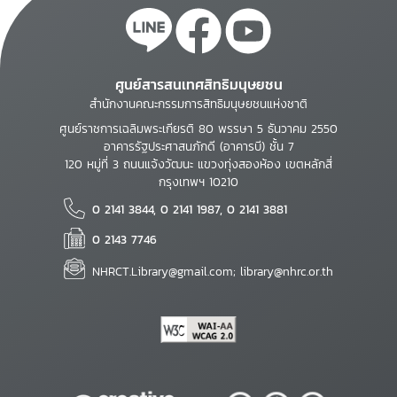
ศูนย์สารสนเทศสิทธิมนุษยชน
สำนักงานคณะกรรมการสิทธิมนุษยชนแห่งชาติ
ศูนย์ราชการเฉลิมพระเกียรติ 80 พรรษา 5 ธันวาคม 2550
อาคารรัฐประศาสนภักดี (อาคารบี) ชั้น 7
120 หมู่ที่ 3 ถนนแจ้งวัฒนะ แขวงทุ่งสองห้อง เขตหลักสี่
กรุงเทพฯ 10210
0 2141 3844, 0 2141 1987, 0 2141 3881
0 2143 7746
NHRCT.Library@gmail.com; library@nhrc.or.th