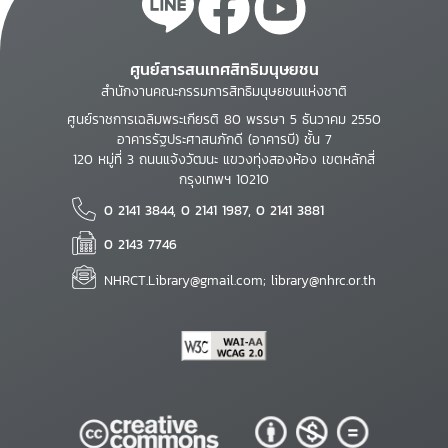
ศูนย์สารสนเทศสิทธิมนุษยชน
สำนักงานคณะกรรมการสิทธิมนุษยชนแห่งชาติ
ศูนย์ราชการเฉลิมพระเกียรติ 80 พรรษา 5 ธันวาคม 2550
อาคารรัฐประศาสนภักดี (อาคารบี) ชั้น 7
120 หมู่ที่ 3 ถนนแจ้งวัฒนะ แขวงทุ่งสองห้อง เขตหลักสี่
กรุงเทพฯ 10210
0 2141 3844, 0 2141 1987, 0 2141 3881
0 2143 7746
NHRCT.Library@gmail.com; library@nhrc.or.th