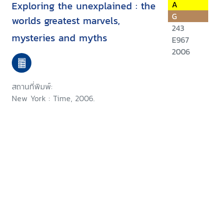
Exploring the unexplained : the
A
G
worlds greatest marvels,
243
mysteries and myths
E967
2006
สถานที่พิมพ์:
New York : Time, 2006.