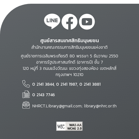
ศูนย์สารสนเทศสิทธิมนุษยชน
สำนักงานคณะกรรมการสิทธิมนุษยชนแห่งชาติ
ศูนย์ราชการเฉลิมพระเกียรติ 80 พรรษา 5 ธันวาคม 2550
อาคารรัฐประศาสนภักดี (อาคารบี) ชั้น 7
120 หมู่ที่ 3 ถนนแจ้งวัฒนะ แขวงทุ่งสองห้อง เขตหลักสี่
กรุงเทพฯ 10210
0 2141 3844, 0 2141 1987, 0 2141 3881
0 2143 7746
NHRCT.Library@gmail.com; library@nhrc.or.th