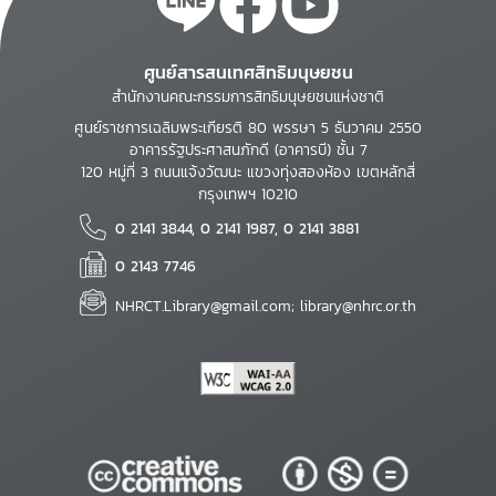
ศูนย์สารสนเทศสิทธิมนุษยชน
สำนักงานคณะกรรมการสิทธิมนุษยชนแห่งชาติ
ศูนย์ราชการเฉลิมพระเกียรติ 80 พรรษา 5 ธันวาคม 2550
อาคารรัฐประศาสนภักดี (อาคารบี) ชั้น 7
120 หมู่ที่ 3 ถนนแจ้งวัฒนะ แขวงทุ่งสองห้อง เขตหลักสี่
กรุงเทพฯ 10210
0 2141 3844, 0 2141 1987, 0 2141 3881
0 2143 7746
NHRCT.Library@gmail.com; library@nhrc.or.th