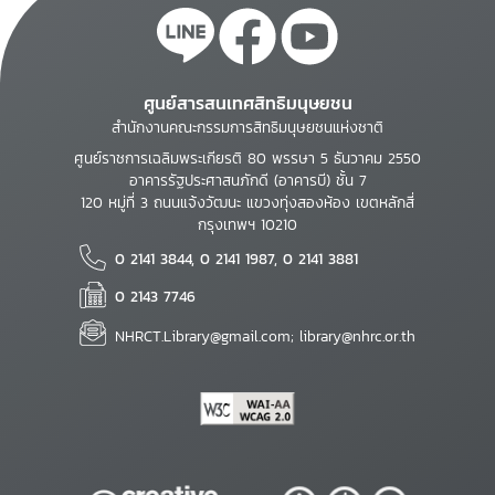
ศูนย์สารสนเทศสิทธิมนุษยชน
สำนักงานคณะกรรมการสิทธิมนุษยชนแห่งชาติ
ศูนย์ราชการเฉลิมพระเกียรติ 80 พรรษา 5 ธันวาคม 2550
อาคารรัฐประศาสนภักดี (อาคารบี) ชั้น 7
120 หมู่ที่ 3 ถนนแจ้งวัฒนะ แขวงทุ่งสองห้อง เขตหลักสี่
กรุงเทพฯ 10210
0 2141 3844, 0 2141 1987, 0 2141 3881
0 2143 7746
NHRCT.Library@gmail.com; library@nhrc.or.th