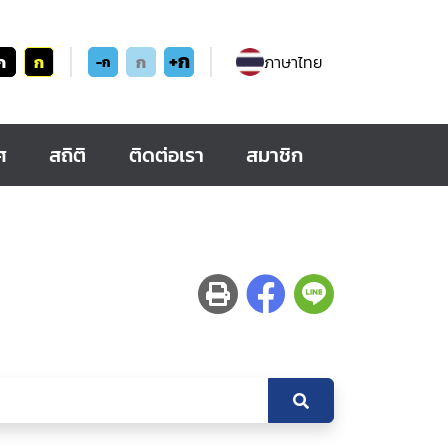
+ก
ก
ก
ก
ภาษาไทย
-ก
ศ
สถิติ
ติดต่อเรา
สมาชิก