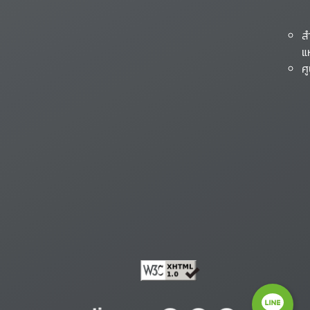
ส
แ
ศ