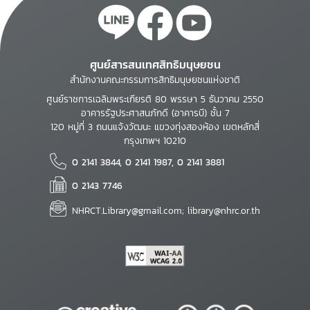
ศูนย์สารสนเทศสิทธิมนุษยชน
สำนักงานคณะกรรมการสิทธิมนุษยชนแห่งชาติ
ศูนย์ราชการเฉลิมพระเกียรติ 80 พรรษา 5 ธันวาคม 2550
อาคารรัฐประศาสนภักดี (อาคารบี) ชั้น 7
120 หมู่ที่ 3 ถนนแจ้งวัฒนะ แขวงทุ่งสองห้อง เขตหลักสี่
กรุงเทพฯ 10210
0 2141 3844, 0 2141 1987, 0 2141 3881
0 2143 7746
NHRCT.Library@gmail.com; library@nhrc.or.th