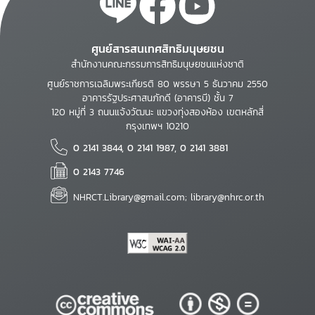
ศูนย์สารสนเทศสิทธิมนุษยชน
สำนักงานคณะกรรมการสิทธิมนุษยชนแห่งชาติ
ศูนย์ราชการเฉลิมพระเกียรติ 80 พรรษา 5 ธันวาคม 2550
อาคารรัฐประศาสนภักดี (อาคารบี) ชั้น 7
120 หมู่ที่ 3 ถนนแจ้งวัฒนะ แขวงทุ่งสองห้อง เขตหลักสี่
กรุงเทพฯ 10210
0 2141 3844, 0 2141 1987, 0 2141 3881
0 2143 7746
NHRCT.Library@gmail.com; library@nhrc.or.th