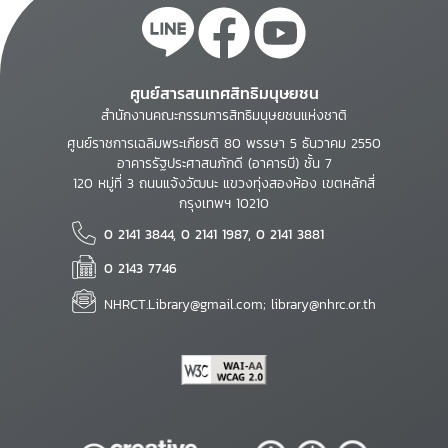
ศูนย์สารสนเทศสิทธิมนุษยชน
สำนักงานคณะกรรมการสิทธิมนุษยชนแห่งชาติ
ศูนย์ราชการเฉลิมพระเกียรติ 80 พรรษา 5 ธันวาคม 2550
อาคารรัฐประศาสนภักดี (อาคารบี) ชั้น 7
120 หมู่ที่ 3 ถนนแจ้งวัฒนะ แขวงทุ่งสองห้อง เขตหลักสี่
กรุงเทพฯ 10210
0 2141 3844, 0 2141 1987, 0 2141 3881
0 2143 7746
NHRCT.Library@gmail.com; library@nhrc.or.th