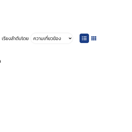
เรียงลำดับโดย
ล