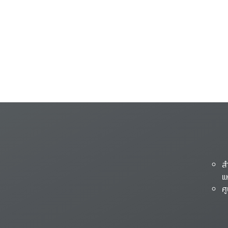
ส
แ
ศ