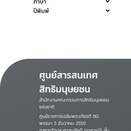
ภาษา
ปีพิมพ์
ศูนย์สารสนเทศ
สิทธิมนุษยชน
สำนักงานคณะกรรมการสิทธิมนุษยชน
แห่งชาติ
ศูนย์ราชการเฉลิมพระเกียรติ 80
พรรษา 5 ธันวาคม 2550
อาคารรัฐประศาสนภักดี (อาคารบี) ชั้น