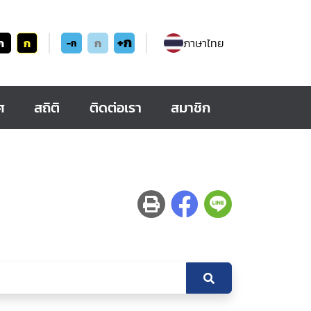
+ก
ก
ก
ก
ภาษาไทย
-ก
ศ
สถิติ
ติดต่อเรา
สมาชิก