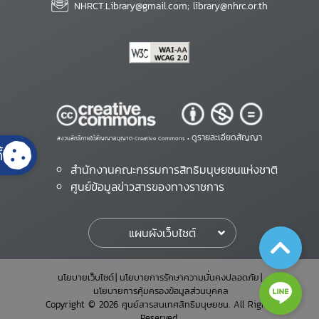
NHRCT.Library@gmail.com; library@nhrc.or.th
ดูรายละเอียดสัญญา
สงวนสิทธิ์ภายใต้สัญญาอนุญาต Creative Commons •
้
สำนักงานคณะกรรมการสิทธิมนุษยชนแห่งชาติ
ศูนย์ข้อมูลข่าวสารของทางราชการ
แผนผังเว็บไซต์
นโยบายเว็บไซต์
นโยบายการรักษาความมั่นคงปลอดภัย
นโยบายการคุ้มครองข้อมูลส่วนบุคคล
Copyright © 2026 ศูนย์สารสนเทศสิทธิมนุษยชน. All Rights
Reserved.