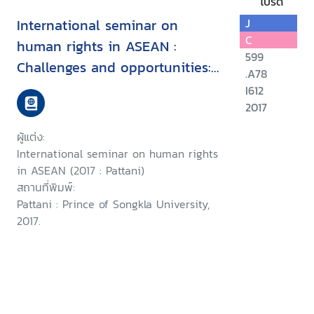
โปรด
International seminar on
J
C
human rights in ASEAN :
599
Challenges and opportunities:
.A78
15 August 2017, Faculity of
I612
Political Science, Prince of
2017
Songkla University, Pattani
ผู้แต่ง:
Campus
International seminar on human rights
in ASEAN (2017 : Pattani)
สถานที่พิมพ์:
Pattani : Prince of Songkla University,
2017.