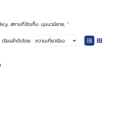
cy, สถานที่จัดเก็บ: มุมนวนิยาย, ”
เรียงลำดับโดย
ล