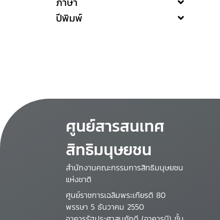
ภาษา
ปีพิมพ์
ศูนย์สารสนเทศ
สิทธิมนุษยชน
สำนักงานคณะกรรมการสิทธิมนุษยชน
แห่งชาติ
ศูนย์ราชการเฉลิมพระเกียรติ 80
พรรษา 5 ธันวาคม 2550
อาคารรัฐประศาสนภักดี (อาคารบี) ชั้น