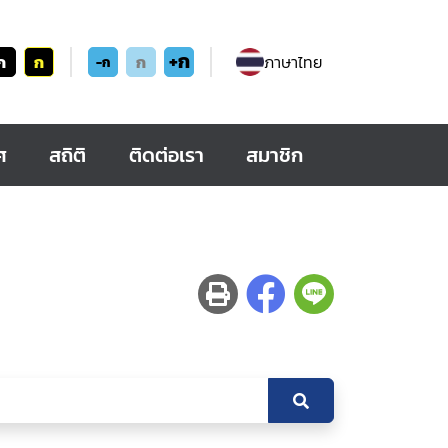
+ก
ก
ก
ก
ภาษาไทย
-ก
ศ
สถิติ
ติดต่อเรา
สมาชิก