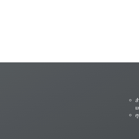
ส
แ
ศ