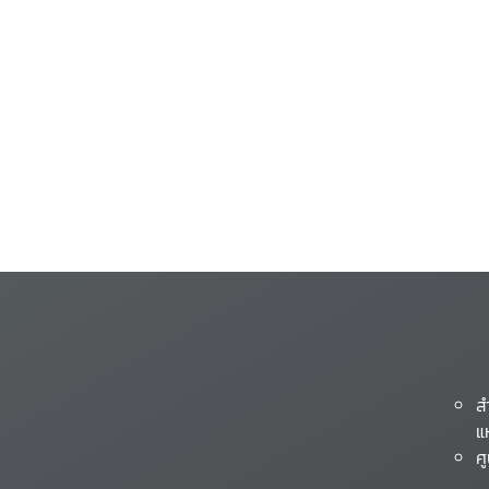
ส
แ
ศ