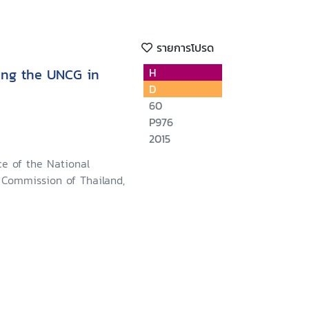
รายการโปรด
ing the UNCG in
H
D
60
P976
2015
ce of the National
Commission of Thailand,