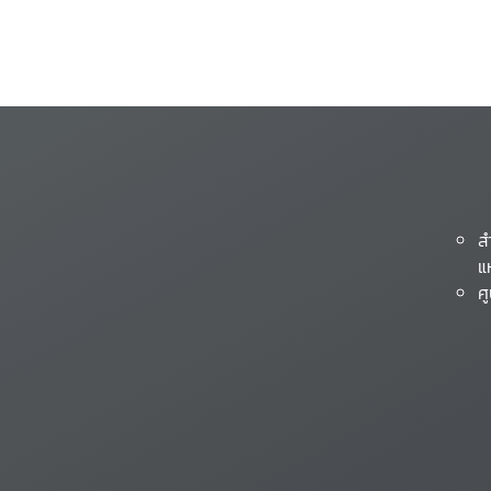
ส
แ
ศ