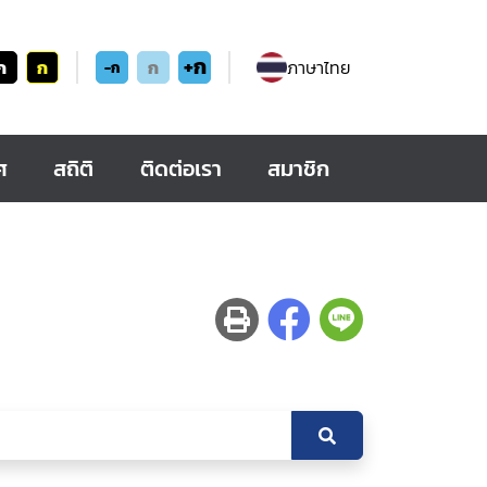
+ก
ก
ก
ก
ภาษาไทย
-ก
ศ
สถิติ
ติดต่อเรา
สมาชิก