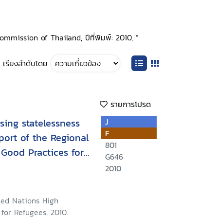
ommission of Thailand, ปีที่พิมพ์: 2010, ”
เรียงลำดับโดย
รายการโปรด
sing statelessness
J
F
port of the Regional
801
Good Practices for
G646
evention and
2010
sness and the
s Persons in South
ted Nations High
8 to 29 October 2010
for Refugees, 2010.