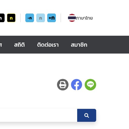
+ก
ก
ก
ก
ภาษาไทย
-ก
ศ
สถิติ
ติดต่อเรา
สมาชิก