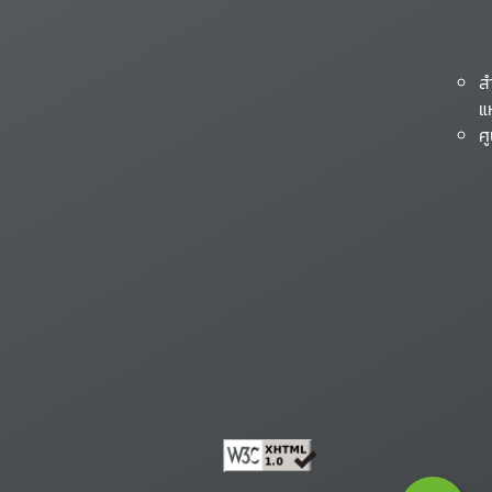
ส
แ
ศ