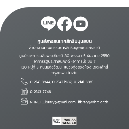
ศูนย์สารสนเทศสิทธิมนุษยชน
สำนักงานคณะกรรมการสิทธิมนุษยชนแห่งชาติ
ศูนย์ราชการเฉลิมพระเกียรติ 80 พรรษา 5 ธันวาคม 2550
อาคารรัฐประศาสนภักดี (อาคารบี) ชั้น 7
120 หมู่ที่ 3 ถนนแจ้งวัฒนะ แขวงทุ่งสองห้อง เขตหลักสี่
กรุงเทพฯ 10210
0 2141 3844, 0 2141 1987, 0 2141 3881
0 2143 7746
NHRCT.Library@gmail.com; library@nhrc.or.th