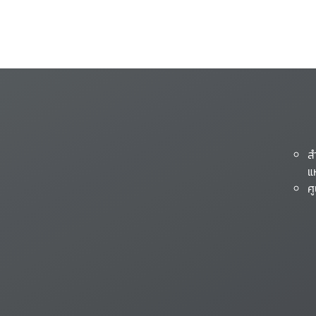
ส
แ
ศ