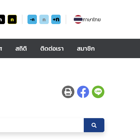
+ก
ก
ก
ก
ภาษาไทย
-ก
ศ
สถิติ
ติดต่อเรา
สมาชิก