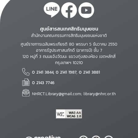
ศูนย์สารสนเทศสิทธิมนุษยชน
สำนักงานคณะกรรมการสิทธิมนุษยชนแห่งชาติ
ศูนย์ราชการเฉลิมพระเกียรติ 80 พรรษา 5 ธันวาคม 2550
อาคารรัฐประศาสนภักดี (อาคารบี) ชั้น 7
120 หมู่ที่ 3 ถนนแจ้งวัฒนะ แขวงทุ่งสองห้อง เขตหลักสี่
กรุงเทพฯ 10210
0 2141 3844, 0 2141 1987, 0 2141 3881
0 2143 7746
NHRCT.Library@gmail.com; library@nhrc.or.th