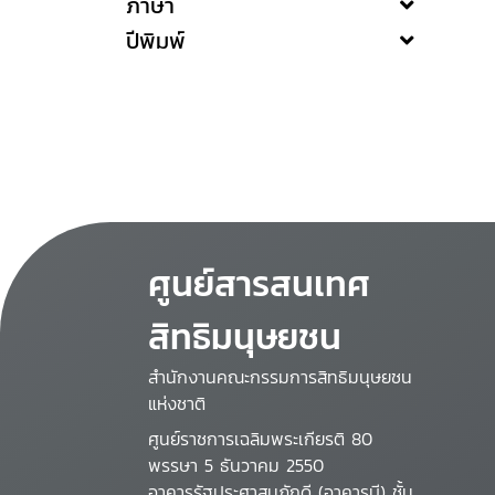
ภาษา
ปีพิมพ์
ศูนย์สารสนเทศ
สิทธิมนุษยชน
สำนักงานคณะกรรมการสิทธิมนุษยชน
แห่งชาติ
ศูนย์ราชการเฉลิมพระเกียรติ 80
พรรษา 5 ธันวาคม 2550
อาคารรัฐประศาสนภักดี (อาคารบี) ชั้น