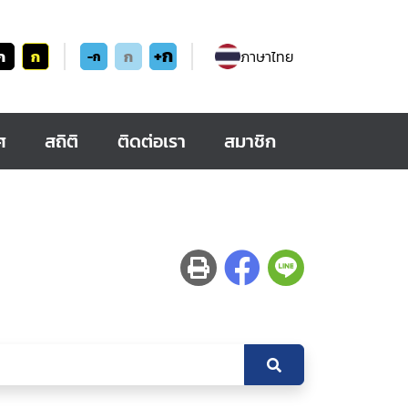
+ก
ก
ก
ก
ภาษาไทย
-ก
ศ
สถิติ
ติดต่อเรา
สมาชิก