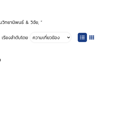
มวิทยานิพนธ์ & วิจัย, ”
เรียงลำดับโดย
ล