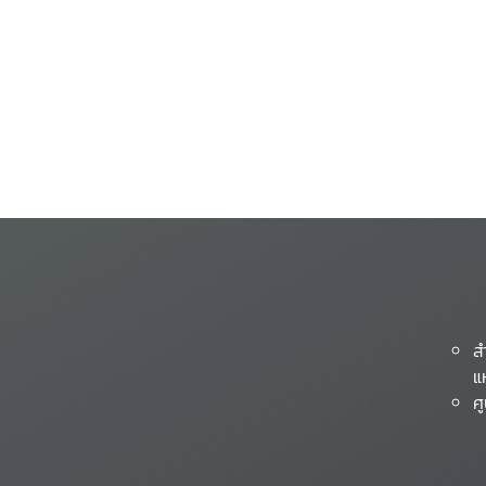
ส
แ
ศ