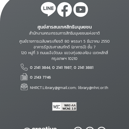
ศูนย์สารสนเทศสิทธิมนุษยชน
สำนักงานคณะกรรมการสิทธิมนุษยชนแห่งชาติ
ศูนย์ราชการเฉลิมพระเกียรติ 80 พรรษา 5 ธันวาคม 2550
อาคารรัฐประศาสนภักดี (อาคารบี) ชั้น 7
120 หมู่ที่ 3 ถนนแจ้งวัฒนะ แขวงทุ่งสองห้อง เขตหลักสี่
กรุงเทพฯ 10210
0 2141 3844, 0 2141 1987, 0 2141 3881
0 2143 7746
NHRCT.Library@gmail.com; library@nhrc.or.th