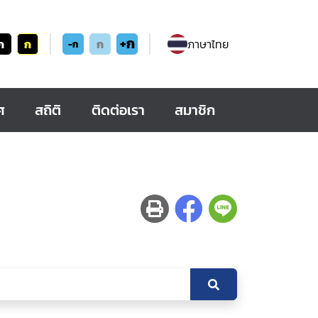
+ก
ก
ก
ก
ภาษาไทย
-ก
ศ
สถิติ
ติดต่อเรา
สมาชิก