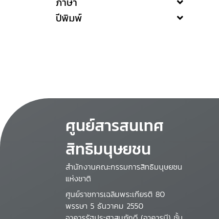
ภาษา
ปีพิมพ์
ศูนย์สารสนเทศ
สิทธิมนุษยชน
สำนักงานคณะกรรมการสิทธิมนุษยชน
แห่งชาติ
ศูนย์ราชการเฉลิมพระเกียรติ 80
พรรษา 5 ธันวาคม 2550
อาคารรัฐประศาสนภักดี (อาคารบี) ชั้น