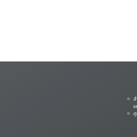
ส
แ
ศ