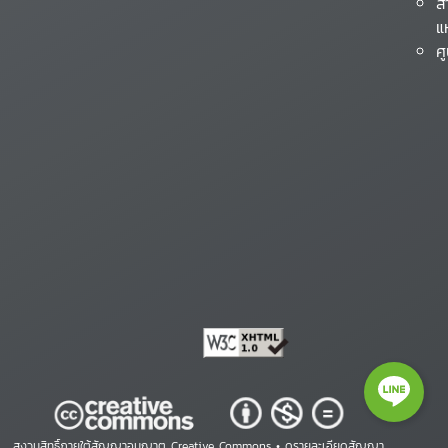
ส
แ
ศ
สงวนสิทธิ์ภายใต้สัญญาอนุญาต Creative Commons •
ดูรายละเอียดสัญญา