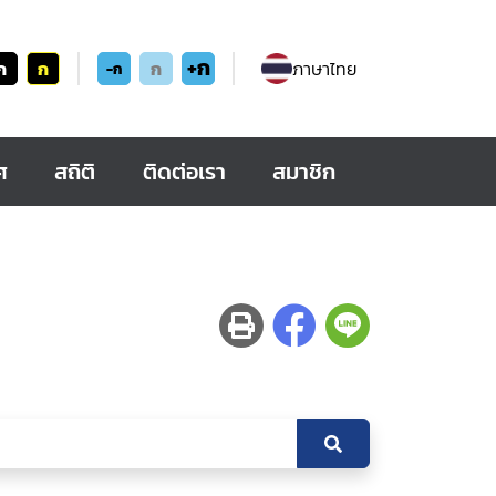
+ก
ก
ก
ก
ภาษาไทย
-ก
ศ
สถิติ
ติดต่อเรา
สมาชิก