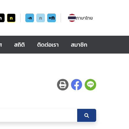
+ก
ก
ก
ก
ภาษาไทย
-ก
ศ
สถิติ
ติดต่อเรา
สมาชิก