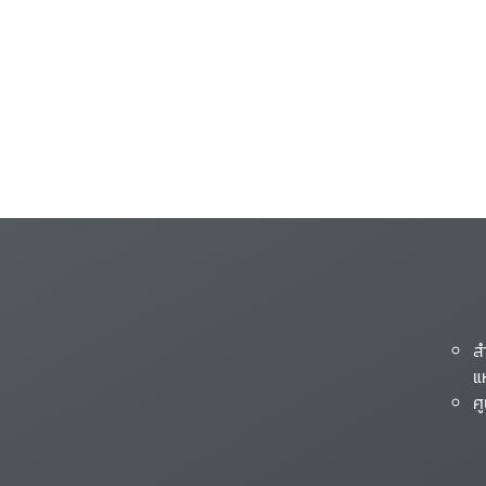
ส
แ
ศ