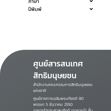
ภาษา
ปีพิมพ์
ศูนย์สารสนเทศ
สิทธิมนุษยชน
สำนักงานคณะกรรมการสิทธิมนุษยชน
แห่งชาติ
ศูนย์ราชการเฉลิมพระเกียรติ 80
พรรษา 5 ธันวาคม 2550
อาคารรัฐประศาสนภักดี (อาคารบี) ชั้น