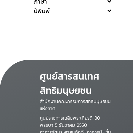
ภาษา
ปีพิมพ์
ศูนย์สารสนเทศ
สิทธิมนุษยชน
สำนักงานคณะกรรมการสิทธิมนุษยชน
แห่งชาติ
ศูนย์ราชการเฉลิมพระเกียรติ 80
พรรษา 5 ธันวาคม 2550
อาคารรัฐประศาสนภักดี (อาคารบี) ชั้น