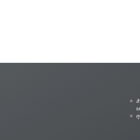
ส
แ
ศ