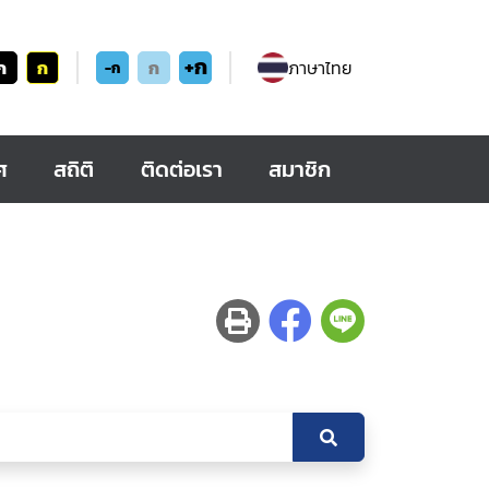
+ก
ก
ก
ก
ภาษาไทย
-ก
ศ
สถิติ
ติดต่อเรา
สมาชิก