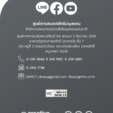
ศูนย์สารสนเทศสิทธิมนุษยชน
สำนักงานคณะกรรมการสิทธิมนุษยชนแห่งชาติ
ศูนย์ราชการเฉลิมพระเกียรติ 80 พรรษา 5 ธันวาคม 2550
อาคารรัฐประศาสนภักดี (อาคารบี) ชั้น 7
120 หมู่ที่ 3 ถนนแจ้งวัฒนะ แขวงทุ่งสองห้อง เขตหลักสี่
กรุงเทพฯ 10210
0 2141 3844, 0 2141 1987, 0 2141 3881
0 2143 7746
NHRCT.Library@gmail.com; library@nhrc.or.th