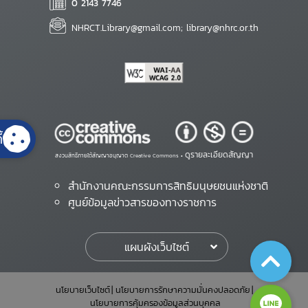
0 2143 7746
NHRCT.Library@gmail.com; library@nhrc.or.th
้
ดูรายละเอียดสัญญา
สงวนสิทธิ์ภายใต้สัญญาอนุญาต Creative Commons •
สำนักงานคณะกรรมการสิทธิมนุษยชนแห่งชาติ
ศูนย์ข้อมูลข่าวสารของทางราชการ
แผนผังเว็บไซต์
นโยบายเว็บไซต์
นโยบายการรักษาความมั่นคงปลอดภัย
นโยบายการคุ้มครองข้อมูลส่วนบุคคล