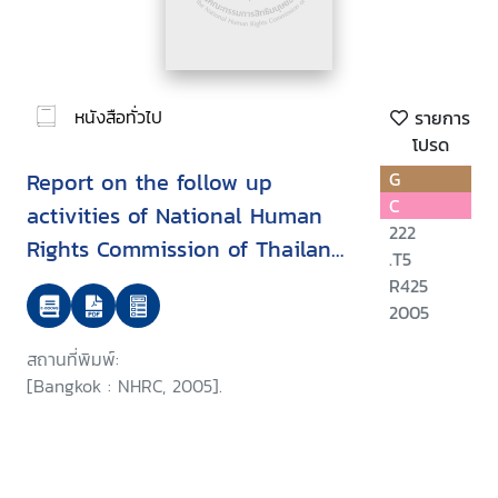
หนังสือทั่วไป
รายการ
โปรด
Report on the follow up
G
C
activities of National Human
222
Rights Commission of Thailand
.T5
on the APF-Brookings/Bern
R425
project on internally displaced
2005
persons
สถานที่พิมพ์:
[Bangkok : NHRC, 2005].