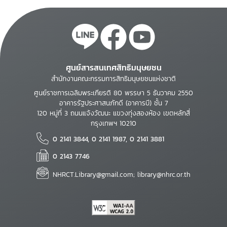
ศูนย์สารสนเทศสิทธิมนุษยชน
สำนักงานคณะกรรมการสิทธิมนุษยชนแห่งชาติ
ศูนย์ราชการเฉลิมพระเกียรติ 80 พรรษา 5 ธันวาคม 2550
อาคารรัฐประศาสนภักดี (อาคารบี) ชั้น 7
120 หมู่ที่ 3 ถนนแจ้งวัฒนะ แขวงทุ่งสองห้อง เขตหลักสี่
กรุงเทพฯ 10210
0 2141 3844, 0 2141 1987, 0 2141 3881
0 2143 7746
NHRCT.Library@gmail.com; library@nhrc.or.th