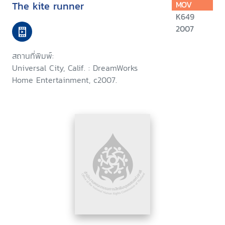
The kite runner
MOV
K649
2007
สถานที่พิมพ์:
Universal City, Calif. : DreamWorks
Home Entertainment, c2007.