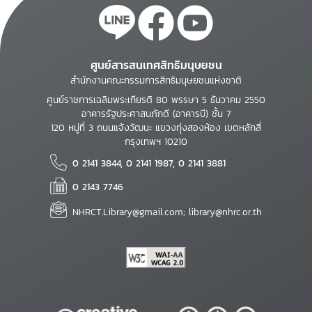
ศูนย์สารสนเทศสิทธิมนุษยชน
สำนักงานคณะกรรมการสิทธิมนุษยชนแห่งชาติ
ศูนย์ราชการเฉลิมพระเกียรติ 80 พรรษา 5 ธันวาคม 2550
อาคารรัฐประศาสนภักดี (อาคารบี) ชั้น 7
120 หมู่ที่ 3 ถนนแจ้งวัฒนะ แขวงทุ่งสองห้อง เขตหลักสี่
กรุงเทพฯ 10210
0 2141 3844, 0 2141 1987, 0 2141 3881
0 2143 7746
NHRCT.Library@gmail.com; library@nhrc.or.th