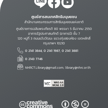
ศูนย์สารสนเทศสิทธิมนุษยชน
สำนักงานคณะกรรมการสิทธิมนุษยชนแห่งชาติ
ศูนย์ราชการเฉลิมพระเกียรติ 80 พรรษา 5 ธันวาคม 2550
อาคารรัฐประศาสนภักดี (อาคารบี) ชั้น 7
120 หมู่ที่ 3 ถนนแจ้งวัฒนะ แขวงทุ่งสองห้อง เขตหลักสี่
กรุงเทพฯ 10210
0 2141 3844, 0 2141 1987, 0 2141 3881
0 2143 7746
NHRCT.Library@gmail.com; library@nhrc.or.th