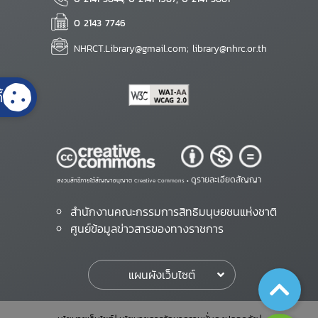
0 2143 7746
NHRCT.Library@gmail.com; library@nhrc.or.th
้
ดูรายละเอียดสัญญา
สงวนสิทธิ์ภายใต้สัญญาอนุญาต Creative Commons •
สำนักงานคณะกรรมการสิทธิมนุษยชนแห่งชาติ
ศูนย์ข้อมูลข่าวสารของทางราชการ
แผนผังเว็บไซต์