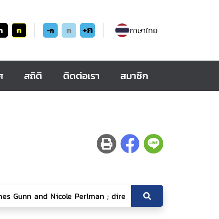
+ก
ก
ก
ก
ภาษาไทย
-ก
ศ
สถิติ
ติดต่อเรา
สมาชิก