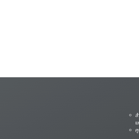
ส
แ
ศ