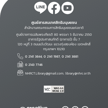
ศูนย์สารสนเทศสิทธิมนุษยชน
สำนักงานคณะกรรมการสิทธิมนุษยชนแห่งชาติ
ศูนย์ราชการเฉลิมพระเกียรติ 80 พรรษา 5 ธันวาคม 2550
อาคารรัฐประศาสนภักดี (อาคารบี) ชั้น 7
120 หมู่ที่ 3 ถนนแจ้งวัฒนะ แขวงทุ่งสองห้อง เขตหลักสี่
กรุงเทพฯ 10210
0 2141 3844, 0 2141 1987, 0 2141 3881
0 2143 7746
NHRCT.Library@gmail.com; library@nhrc.or.th