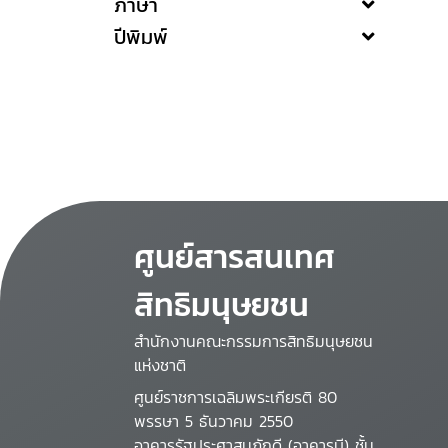
ภาษา
ปีพิมพ์
ศูนย์สารสนเทศ
สิทธิมนุษยชน
สำนักงานคณะกรรมการสิทธิมนุษยชน
แห่งชาติ
ศูนย์ราชการเฉลิมพระเกียรติ 80
พรรษา 5 ธันวาคม 2550
อาคารรัฐประศาสนภักดี (อาคารบี) ชั้น