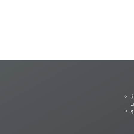
ส
แ
ศ