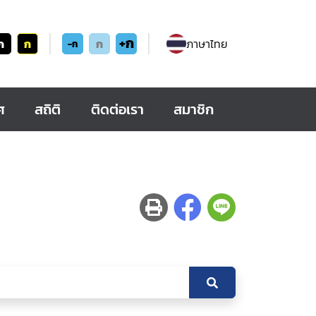
+ก
ก
ก
ก
ภาษาไทย
-ก
ศ
สถิติ
ติดต่อเรา
สมาชิก