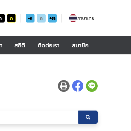
+ก
ก
ก
ก
ภาษาไทย
-ก
ศ
สถิติ
ติดต่อเรา
สมาชิก