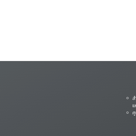
ส
แ
ศ