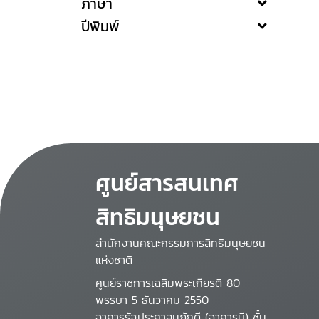
ภาษา
ปีพิมพ์
ศูนย์สารสนเทศ
สิทธิมนุษยชน
สำนักงานคณะกรรมการสิทธิมนุษยชน
แห่งชาติ
ศูนย์ราชการเฉลิมพระเกียรติ 80
พรรษา 5 ธันวาคม 2550
อาคารรัฐประศาสนภักดี (อาคารบี) ชั้น