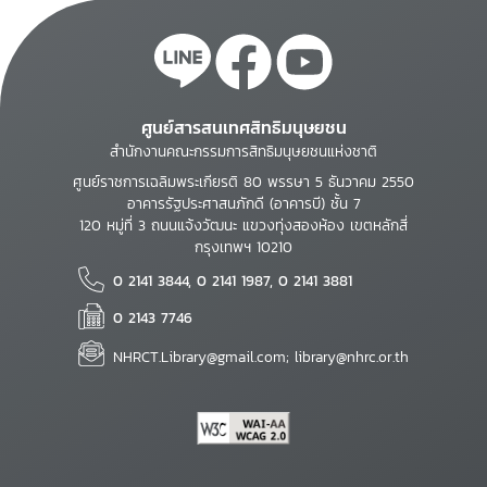
ศูนย์สารสนเทศสิทธิมนุษยชน
สำนักงานคณะกรรมการสิทธิมนุษยชนแห่งชาติ
ศูนย์ราชการเฉลิมพระเกียรติ 80 พรรษา 5 ธันวาคม 2550
อาคารรัฐประศาสนภักดี (อาคารบี) ชั้น 7
120 หมู่ที่ 3 ถนนแจ้งวัฒนะ แขวงทุ่งสองห้อง เขตหลักสี่
กรุงเทพฯ 10210
0 2141 3844, 0 2141 1987, 0 2141 3881
0 2143 7746
NHRCT.Library@gmail.com; library@nhrc.or.th