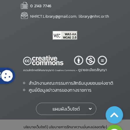
0 2143 7746
NHRCT.Library@gmail.com; library@nhrc.or.th
ดูรายละเอียดสัญญา
สงวนสิทธิ์ภายใต้สัญญาอนุญาต Creative Commons •
้
สำนักงานคณะกรรมการสิทธิมนุษยชนแห่งชาติ
ศูนย์ข้อมูลข่าวสารของทางราชการ
แผนผังเว็บไซต์
นโยบายเว็บไซต์
นโยบายการรักษาความมั่นคงปลอดภัย