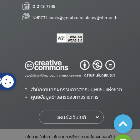
0 2143 7746
NHRCT.Library@gmail.com; library@nhrc.or.th
ดูรายละเอียดสัญญา
สงวนสิทธิ์ภายใต้สัญญาอนุญาต Creative Commons •
้
สำนักงานคณะกรรมการสิทธิมนุษยชนแห่งชาติ
ศูนย์ข้อมูลข่าวสารของทางราชการ
แผนผังเว็บไซต์
นโยบายเว็บไซต์
นโยบายการรักษาความมั่นคงปลอดภัย