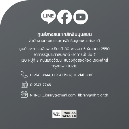
ศูนย์สารสนเทศสิทธิมนุษยชน
สำนักงานคณะกรรมการสิทธิมนุษยชนแห่งชาติ
ศูนย์ราชการเฉลิมพระเกียรติ 80 พรรษา 5 ธันวาคม 2550
อาคารรัฐประศาสนภักดี (อาคารบี) ชั้น 7
120 หมู่ที่ 3 ถนนแจ้งวัฒนะ แขวงทุ่งสองห้อง เขตหลักสี่
กรุงเทพฯ 10210
0 2141 3844, 0 2141 1987, 0 2141 3881
0 2143 7746
NHRCT.Library@gmail.com; library@nhrc.or.th